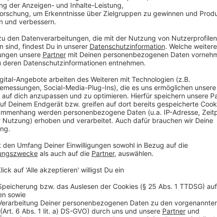
Anzeige
Vorfreude auf die Zeit nach dem Abi
Anzeige
Sowohl für die Schülerinnen und Schüler als auch für
schon nach Abschied an, so Toledo weiter. Man spüre
nach dem Abi.
Anzeige
Daniel Toledo, Lehrer am Lessing Gymnasium in O
Vorfreude auf Zeit nach dem Abi