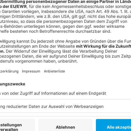
Anzeige
Start der Abi-Prüfungen
Anzeige
Die ersten Abi-Prüfungen finden Ende April statt - 
folgen dann die Prüfungen in den mündlichen Abiturf
ihr
hier
.
Anzeige
Weitere Infos und Links zum Thema:
Anzeige