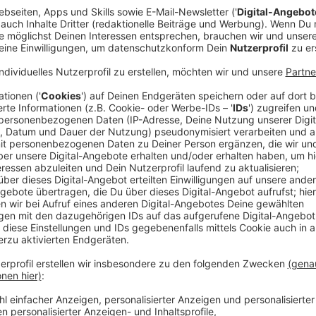
Schwerpunktunterricht in der letzten Woche
Anzeige
Auch in der letzten Woche versuchen die Lehrkäfte,
um die Schülerinnen und Schüler bestmöglich vorzuber
am
Lessing Gymnasium in Oberbilk
:
Anzeige
Daniel Toledo, Lehrer am Lessing Gymnasium in O
Heße Phase vor den Abiprüfungen