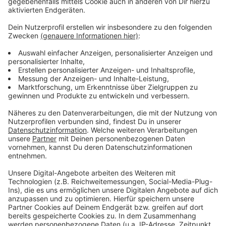
schon jetzt für einen Glasfaser-Hausanschluss
entscheidet, kann sich bereits registrieren. Mieter wie
Eigentümer gleichermaßen.
Anzeige
Weitere Infos
Anzeige
Informationen und Registrierung
Schnelleres Internet für Düsseldorf
Glasfaser-Ausbau soll besser koordiniert werden
Anzeige