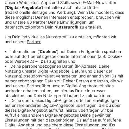
Ende 2022 schnelle Glasfaser-Anschlüsse und
damit schnelles Internet bekommen.
Veröffentlicht:
Mittwoch, 14.04.2021 05:31
Anzeige
Eine entsprechende Absichtserklärung wurde im
vergangenen Dezember unterzeichnet, jetzt gab es
den ersten Spatenstich. Das Glasfaser-Kabel soll
künftig von der Vermittlungsstelle über den
Verteilerkasten im Gehwegbereich direkt ins Haus der
Kunden kommen. Dafür werden rund 580 Kilometer
Glasfaserkabel verlegt und 80 neue Netzverteiler
aufgestellt. Der Glasfaser-Anschluss bietet alle
Möglichkeiten für digitale Anwendungen wie
beispielsweise Home-Office, Video-Streaming oder
Smart Home. Wer im Ausbaugebiet wohnt und sich