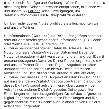
Tanja Marschal
hat für euch getestet - und hier
könnt ihr ihren Bericht anhören.
Anzeige
Tipp vom 27. Juli 2021: "Veritas"