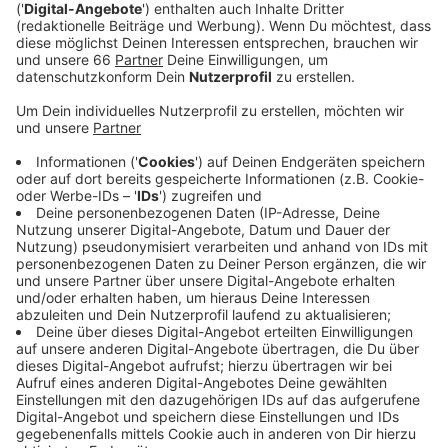
Veröffentlicht:
Dienstag, 26.10.2021 11:28
Anzeige
Tanja Marschal
hat für euch getestet - und hier
könnt ihr ihren Bericht anhören.
Anzeige