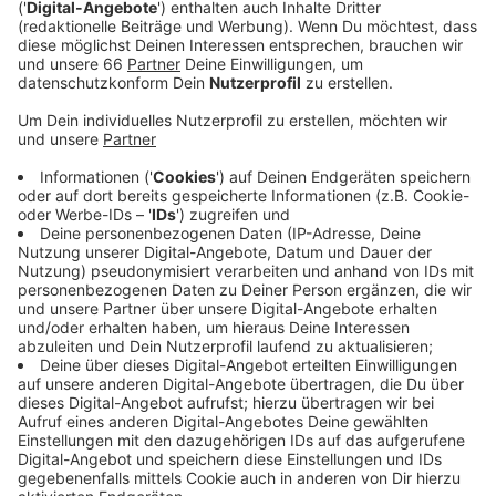
Veröffentlicht:
Dienstag, 22.04.2025 06:37
Anzeige
17. Mai 2026: Greuther Fürth: Fortuna
Düsseldorf