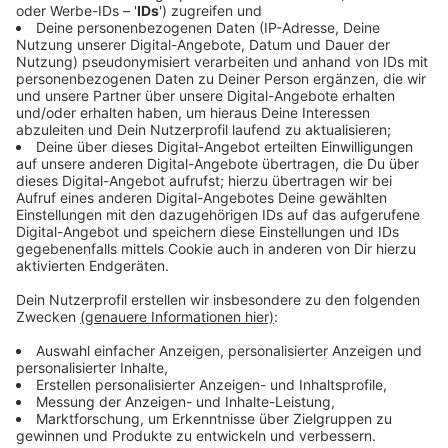
Partie bereits in der ersten Halbzeit entschieden.
Ausgerechnet der langjährige Fortuna-Profi Felix Klaus
wurde zum entscheidenden Spieler gegen seinen Ex-
Club. Bereits in der 2. Minute brachte er die Gastgeber
in Führung und erhöhte in der 16. Minute auf 2:0. In der
36. Minute bereitete Klaus zudem das 3:0 durch Noel
Futkeu vor. Die Düsseldorfer Mannschaft agierte in
der ersten Hälfte verunsichert, während Fürth weitere
Chancen durch Sayfallah Ltaief und erneut Klaus
ungenutzt ließ.
Anzeige
Ergebnisse der Konkurrenz besiegeln den
Abstieg
Anzeige