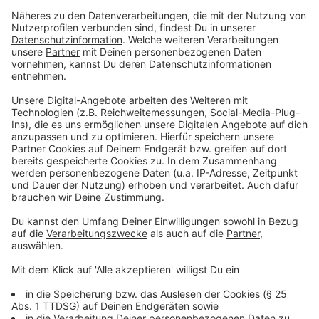
Die Tabellensituation verschärfte sich für die Fortuna
durch die Ergebnisse auf den anderen Plätzen. Da
Arminia Bielefeld zeitgleich mit 6:1 gegen Hertha BSC
gewann und Eintracht Braunschweig lediglich mit 0:1
auf Schalke verlor, reichte die eigene Niederlage nicht
mehr für den Klassenerhalt oder den Relegationsplatz.
Greuther Fürth zog durch den Sieg an Düsseldorf
vorbei und sicherte sich den Relegationsplatz gegen
den Drittliga-Dritten Rot-Weiss Essen.
Anzeige
Rückkehr in die 3. Liga nach fast zwei
Jahrzehnten
Anzeige