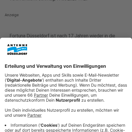
Anzeige
Fortuna Düsseldorf ist nach 17 Jahren wieder in die
Drittklassigkeit abgestürzt. Am letzten Spieltag der 2.
Fußball-Bundesliga unterlagen die Rheinländer mit 0:3
(0:3) bei der SpVgg Greuther Fürth.
Anzeige
Früher Rückstand durch Ex-Fortune Felix
Klaus
Anzeige
Vor 16.126 Zuschauern im Fürther Ronhof wurde die