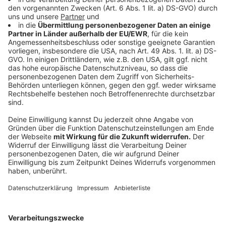
Die Fortuna, die eigentlich als Aufstiegsanwärter in die
Saison gestartet war, muss nun erstmals seit der
Spielzeit 2008/09 wieder in der 3. Liga antreten.
Während für Greuther Fürth am Freitag das
Relegations-Hinspiel im Ruhrgebiet ansteht, beginnt
für Düsseldorf die Planung für die neue Saison in der
Drittklassigkeit. Nach dem Seitenwechsel in Fürth
konnten die Düsseldorfer zwar den Druck erhöhen,
eine Wende im Spiel und in der Tabelle gelang jedoch
nicht mehr.
Anzeige
Weitere Infos und Links zum Thema:
Anzeige
Fortuna kompakt auf unserer Homepage