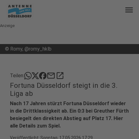
menu
Anzeige
©
Romy, @romy_hklb
mail
open_in_new
Teilen:
Fortuna Düsseldorf steigt in die 3.
Liga ab
Nach 17 Jahren stürzt Fortuna Düsseldorf wieder
in die Drittklassigkeit ab. Ein 0:3 bei Greuther Fürth
besiegelt den direkten Abstieg auf Platz 17. Hier
alle Details zum Spiel.
Veröffentlicht:
Sonntag, 17.05.2026 17:29