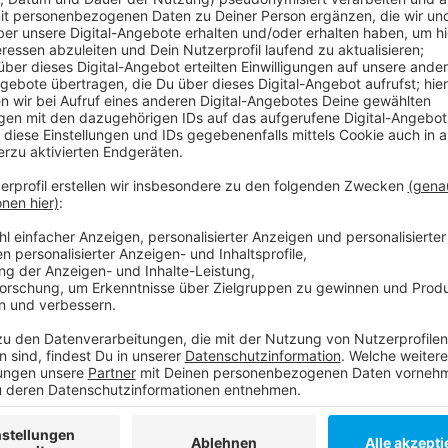
Tanja Marschal
hat für euch getestet - und hier könn
Anzeige
Tipp vom 16. September 2021:
Anzeige
Hier geht es zur Homepage:
Rice & Spice
Anzeige