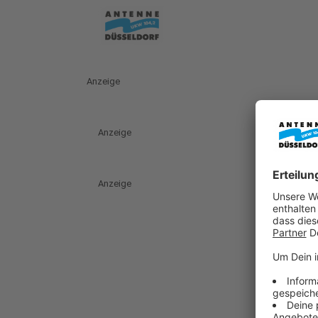
Anzeige
Anzeige
Anzeige