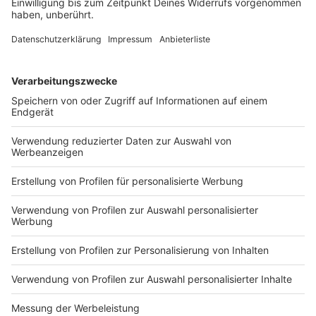
uns gespeichert wird, teile uns dies bitte bei
Kontaktaufnahme via WhatsApp direkt mit. Teile uns bitte
auch mit, wenn Du möchtest, dass Deine Telefonnummer
gelöscht werden und zukünftig nicht mehr gespeichert
werden soll.
Wir möchten darauf hinweisen, dass für den Betrieb von
WhatsApp ausschließlich die WhatsAppInc., Kalifornien
verantwortlich ist.
Denkt daran, dass Ihr mit der Nutzung von WhatsApp in die
AGB von WhatsApp eingewilligt habt. Dazu zählen auch die
Datenschutzbestimmungen, die der amerikanischen
Gesetzgebung entsprechen. Eure Daten werden auf
amerikanischen Servern gespeichert, sodass ein Zugriff
seitens Dritter und das Auslesen von Telefonnummern
nicht ausgeschlossen werden kann.
Zudem weisen wir Euch ausdrücklich darauf hin, dass
etwaige Rechte Dritter berücksichtigt werden müssen.