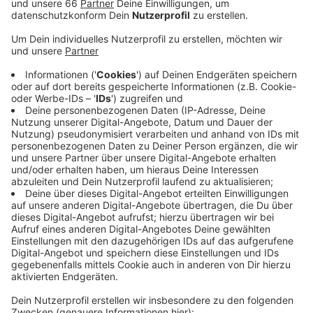
Ihr könnt uns natürlich jederzeit eine Nachricht schicken –
allerdings habt bitte Verständnis dafür, dass wir sie nur in
den Zeiten lesen können, zu denen wir die Redaktion
besetzt haben (montags bis freitags von 5.30 Uhr bis 19.30
Uhr).
Bitte habt aber Verständnis dafür, dass wir keine Anrufe
über unser WhatsApp Handy entgegennehmen können. Wir
sind unter folgenden Rufnummern für Euch erreichbar:
Redaktion: 02 11 – 930 10 10
Was könnt Ihr uns schicken?
Wir freuen uns zum Beispiel über Eure Kommentare zu
unserer Sendung, Grüße, Blitzer-Meldungen, Fotos, Videos
und Sprachnachrichten etc..