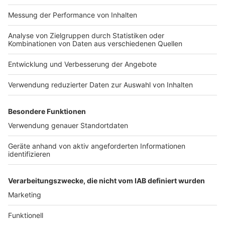
Wenn Ihr uns Dateien über WhatsApp zusendet, dienen
diese der redaktionellen und/oder werblichen Verwertung
durch Antenne Düsseldorf. Ihr räumt uns das einfache,
inhaltlich, räumlich und zeitlich unbeschränkte Recht ein,
die übermittelten Dateien (wie z.B. Texte, Fotos, Audio,
Video) für unsere Zwecke (redaktionell und werblich) zu
nutzen.
Wir sind jedoch nicht dazu verpflichtet, Eure gesendeten
Inhalte zu nutzen. Ihr erklärt hiermit, dass Ihr zur
Einräumung aller vorgenannten Rechte befugt seid und des
Weiteren übermittelte Inhalte auch keine anderweitigen
Rechte Dritter, wie Persönlichkeitsrechte oder Rechte am
eigenen Bild, verletzen. Ihr stellt Antenne Düsseldorf von
etwaigen Ansprüchen Dritter, die insoweit von Antenne
Düsseldorf genutzter und von Euch über WhatsApp
übermittelter Inhalte geltend gemacht werden, frei, soweit
die Geltendmachung dieser Ansprüche auf ein Verschulden
Eurerseits beruht.