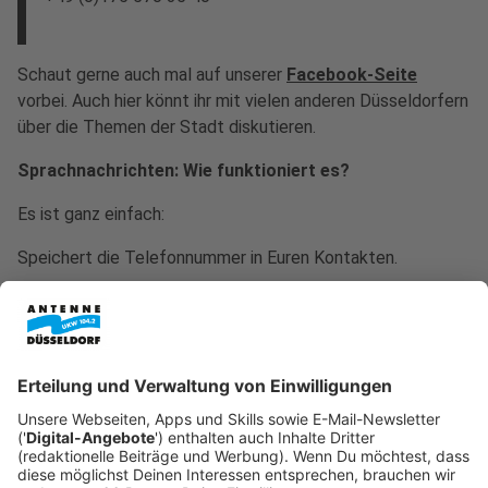
Schaut gerne auch mal auf unserer
Facebook-Seite
vorbei. Auch hier könnt ihr mit vielen anderen Düsseldorfern
über die Themen der Stadt diskutieren.
Sprachnachrichten: Wie funktioniert es?
Es ist ganz einfach:
Speichert die Telefonnummer in Euren Kontakten.
Installiert WhatsApp auf Eurem Smartphone (wenn es nicht
bereits installiert ist).
Fügt Antenne Düsseldorf zu Euren WhatsApp Kontakten
hinzu.
Erreichbarkeit: