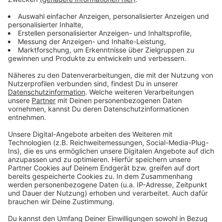
Bitte habt auch Verständnis dafür, dass wir nicht auf alle
Nachrichten eingehen und reagieren können.
Kann der Sender mir auch Nachrichten schicken?
Ja, denn WhatsApp funktioniert grundsätzlich in zwei
Richtungen – von einem User zum anderen und umgekehrt.
Also werden auch wir Euch mal eine Nachricht schicken.
Aber: Wir wollen Euch nicht mit Meldungen überschütten
sondern uns auf gezielte Nachrichten konzentrieren (v.a.
Eilmeldungen oder Themenübersichten unserer
Sendungen).
Ganz wichtig hierbei ist: Wir werden diese Nachrichten nicht
als Gruppennachrichten verschicken. Eure Daten und
Kommentare werden also nicht einer Gruppe von anderen
Nutzern sichtbar gemacht. Nur Ihr seht, was wir Euch
schreiben.