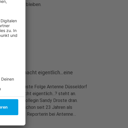
mmen und zu bleiben.
ide - Was macht eigentlich...eine
porterin?
ide
|
Die nächste Folge Antenne Düsseldorf
ide - Was macht eigentlich...? steht an.
ses Mal ist Kollegin Sandy Droste dran.
dy arbeitet schon seit 23 Jahren als
eratorin und Reporterin bei Antenne
seldorf.