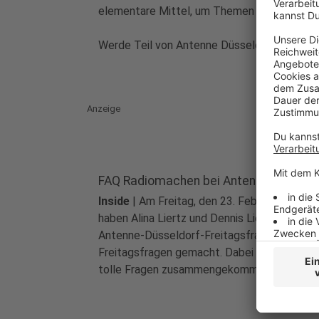
elementare Mittel, um Themen zu verbreiten
Werde Teil von Antenne Düsseldorf – wir fre
Anzeige
FAQ Radiomachen bei Antenne Düsseld
Inside
|
Am Freitag, den 23. Februar 2024
haben Alina Liertz und Dennis Lieske unsere
Antenne-Düsseldorf-Freitagsfrage zu euren
Freitagsfragen gemacht. Dabei sind so viele
tolle Fragen zusammengekommen, dass wir 
FAQs hier zusammenstellen.