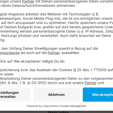
 und um damit auch mit Hörerinnen und Hörern in Kontakt zu ko
uen uns auf dich!
orf
Inside - Was macht eigentlich...ein Chef
Ins
vom Dienst?
Re
Inside
|
Da ist sie - eine neue Folge Antenne
Ins
Düsseldorf Inside - Was macht eigentlich...?.
Ins
Der Kollege Joachim Bonn alias JoBo stellt
Die
sich und seine Arbeit vor, er arbeitet vor allem
San
die
als Chef vom Dienst (CvD/Planer). JoBo plant
Mod
schon seit über 20 Jahren bei Antenne
Düs
Düssel dorf.
Mehr laden