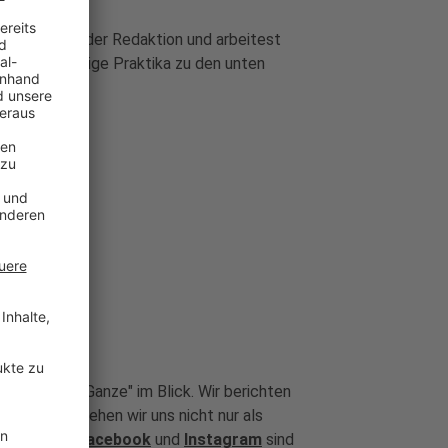
fang an Teil der Redaktion und arbeitest
he, sechswöchige Praktika zu den unten
das "Große Ganze" im Blick. Wir berichten
Dabei verstehen wir uns nicht nur als
ftritte bei
Facebook
und
Instagram
sind