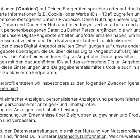
en, sondern direkt selbst ausprobieren? Bei uns bist du von An
ierarbeiten zu erledigen. Wir bieten ausschließlich unentgeltlic
t anbieten!
ser Schwerpunkt liegt auf lokalen Themen, doch wir haben auch 
n in Zeiten von Fake-News und aufkeimendem Hass Orientierung. 
ke.
Unsere Homepage
, unser
WhatsApp-Kanal
sowie unsere Au