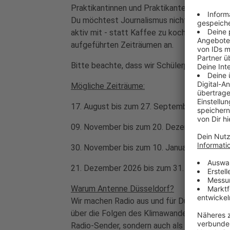
Praktikantinnen und Praktikanten:
Du möchtest Journalismus nicht nur beobacht
aktiv mit - statt Kaffee zu kochen oder Kop
aufgeführten Zeiträumen an.
Bitte beachte, dass wir Schülerpraktika nich
Mögliche Zeiträume:
17. August bis zum 27. September 2026
09. November bis zum 20. Dezember 2026
30. November bis zum 10. Januar 2027
21. Dezember 2026 bis zum 31. Januar 2027
Warum Antenne Düsseldorf?
Wir machen Radio aus und für Düsseldorf. Un
über die Folgen des Klimawandels und biete
Radio-Sender, sondern auch als Medien-Mar