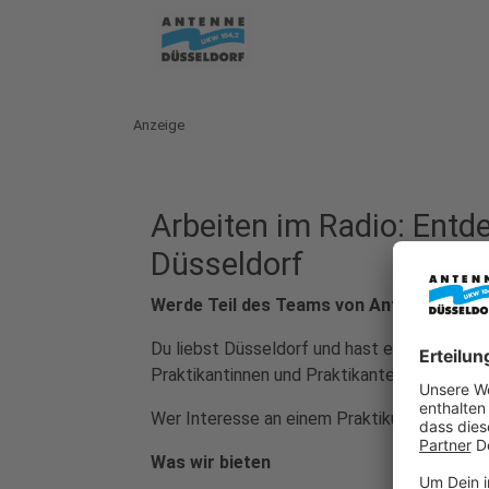
Anzeige
Arbeiten im Radio: Entd
Düsseldorf
Werde Teil des Teams von Antenne Düsse
Du liebst Düsseldorf und hast eine Leidensc
Praktikantinnen und Praktikanten, die unse
Wer Interesse an einem Praktikum hat, meld
Was wir bieten