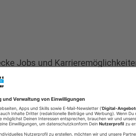
ecke Jobs und Karrieremöglichkeite
ldorf!
haft für Journalismus? Dann bist du bei uns genau richtig! Ante
r Team verstärken und den Redaktionsalltag bereichern möchten.
et sich gerne bei unserer Redaktionsassistenz
Jeannette Gasp