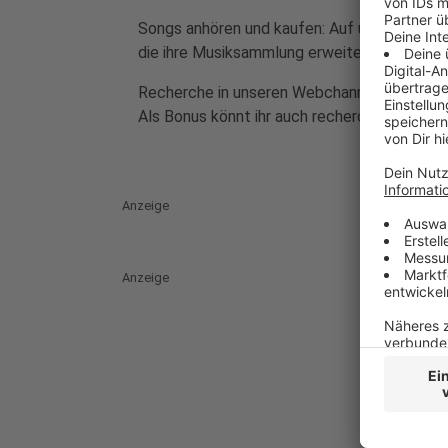
Songs anhören und kaufen: Auf unserer Seite 
die ihre Musiksammlung erweitern möchten.
Recherche in unseren Webchannel:
Als Bonus könnt ihr auch recherchieren, we
Anzeige
Anzeige