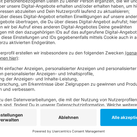
könnt Ihr nicht nur Musik hören, sondern auch direkt Eure Liebli
lcher Song in unseren Webchannel läuft. Wir bieten euch 19 ver