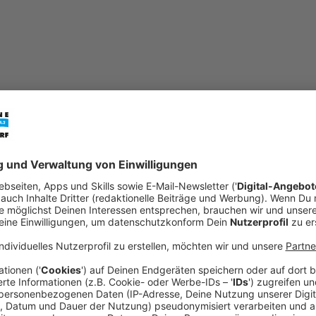
musik
io von Antenne Düsseldorf gehört? Oder seid Ihr neugierig, welc
usikbegeisterten. Entdeckt Eure Lieblingsmusik.
sst keinen Hit mehr! Unsere Playlist ermöglicht es Euch, bis zu
n, welche Musiktitel während Eurer Lieblingssendung liefen? Un