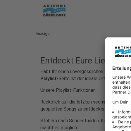
Anzeige
Entdeckt Eure Lieblings
Habt Ihr einen unvergesslichen Song im Rad
Playlist
-Seite ist der ideale Ort für alle M
Unsere Playlist-Funktionen:
Rückblick auf die letzten sechs Tage: Verpa
gespielten Songs zu entdecken.
Stöbern nach Sendestunden: Ihr wollt wisse
macht es möglich.