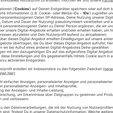
ebiet. Studiert habe ich dort auch. Nach einigen Praktika bei 
ne Düsseldorf mein Volo gemacht, habe mir eine WG gesucht und 
 nicht mehr weg.
chlich. Bei Antenne wird so viel gelacht während der Arbeit und
ist. Außerdem ist jeder Tag anders. Man weiß nie, was passiert.
was mich ärgert oder freut und über Themen berichten, die mich be