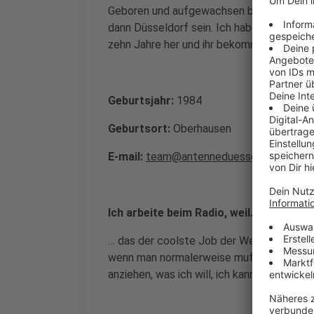
Geboren und aufgewachsen bin ich im Ruhrg
dann Düsseldorf sein. Ich habe bei Anten
zehn Jahre her und ihr bekommt mich hier
Geburtsjahr:
1984
Geburtsort:
Oberhausen
E-mail:
team@antenneduesseldorf.de
Ich arbeite beim Radio, weil…:
… das der coolste Job der Welt ist. Tatsä
wenn man normalerweise muffelig und müde 
anziehen, was ich will, ich kann erzählen, 