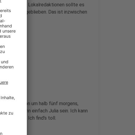
verschiedenen Lokalredaktionen sollte es
bin einfach geblieben. Das ist inzwischen
 das auch schon um halb fünf morgens,
 Und ich kann einfach Julia sein. Ich kann
schäftigen. Ich find's toll.