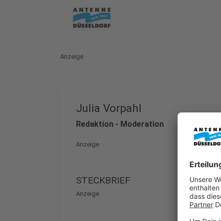
Anzeige
Julia Vorpahl
Redaktion - Moderation
Anzeige
STECKBRIEF
Anzeige