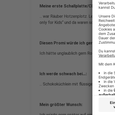
Meine erste Schallplatte/CD war…:
... war Räuber Hotzenplotz. Leider war me
only for Kids“ und da waren so Knaller wie
Diesen Promi würde ich gerne mal inte
Ich hätte unglaublich gern Roger Willemse
Ich werde schwach bei…:
... Schokoküchlein mit flüssigem Kern un
Mein größter Wunsch:
Ich würde gern später auf einem alten Ba