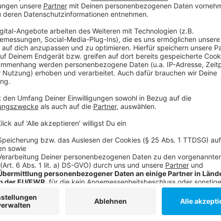
ine erste CD auch nicht viel cooler. Ich wünschte es wäre ander
 die Prinzen oder David Hasselhoff drauf.
rviewen:
n interviewt. Ich finde, er war einer der klügsten und feinsinni
d Begrüßungs- oder Abschiedsszenen am Flughafen.
uernhof leben. Am liebsten am Meer.