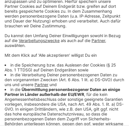
Celina? Ich soll über Celina…? Offiziell oder inoffiziell? Na
gut. Also: Wer schon so lange in der Altstadt wohnt, muss
wohl speziell sein. Das trifft auf Celina zu. Was das
Spezielle ist? Hm. Dass sie es trotz Altstadtlärm schafft
mindestens ein Buch pro Woche zu lesen? Vielleicht. Dass
sie in vielen Altstadtläden auch schon vor ihrer Tätigkeit
beim Sender der Stadt mit Vornamen begrüßt wurde? Hat
sie sich erarbeitet. Auf jeden Fall passt sie dahin, ins Herz
der Stadt – denn auch sie ist laut, offen und lebensfroh.
Das macht großen Spaß!
Aber: Altstadt geht für mich nicht immer. Deshalb: Gut,
dass Celina raucht. Dann hab ich immer mal fünf Minuten
Pause.
Anzeige