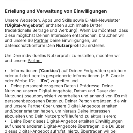
Celina über Arne
Was soll ich über Arne sagen? Hm, reden wir darüber, dass
er jeden Morgen besser aussieht als ich! Wann steht er auf,
um so gestylt zur Arbeit – zum FRÜHdienst – zu kommen?
Frisur sitzt, Bart ist akkurat geschoren, und dann diese
Hemden! Alle mit Spezial-Design, passendem Sakko oder
Weste und hippen Schuhen. Sollen wir noch über die
Socken reden? „Geringelt“ ist da das Harmloseste! Wer ist
in diesem Team der Mann und wer das Mädel, frag ich mich.
Ich habe Angst, dass er mich strafend anguckt, wenn ich an
2 Tagen nacheinander denselben Pulli anhabe…
Und dann noch Sport und Vitamine, die er ständig in Obst-
form während der Sendung nascht – da muss ich manchmal
5 Minuten lang was Ungesundes tun, um das Gleichgewicht