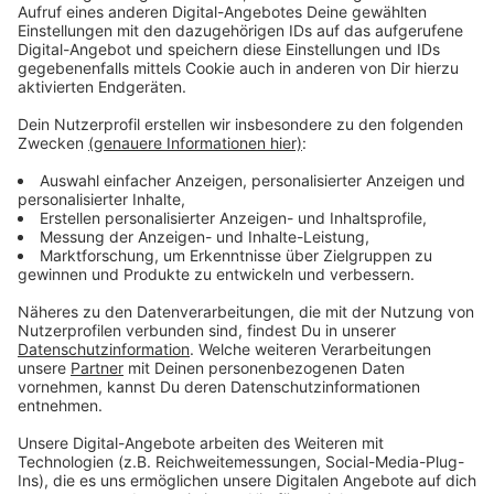
der Welt wiederherzustellen!
Aber trotz Beauty-Gesundheits-Konkurrenz kann man nicht
anders: man muss den Kerl einfach gernhaben. So etwas
herzliches, offenes und hilfsbereites habt Ihr noch nicht
erlebt! Anders möchte man nicht mit jemandem
zusammenarbeiten oder gar Leute wecken. Anders möchte
man auch nicht als „Neue“ irgendwo anfangen! Und genau
das haben mir auch ganz viele Kollegen bestätigt, als ich
erfahren habe, dass meine Augenringe und ich am Morgen
mit Arne im Studio stehen werden!
…ob Arne manchmal morgens SEINE Augenringe mit dem
MakeUp seiner Frau abdeckt…?
Arne über Celina