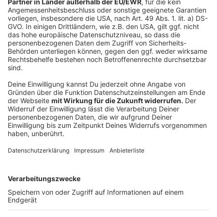
Das wollte ich als Kind immer werden:
Groß und stark? Reich und berühmt? Ich weiß es
tatsächlich nicht mehr ganz genau. Ich glaube eine Zeit
lang war es „Ballett-Tänzerin“… allerdings hätte man dafür
ja zum Ballett gemusst…puh….
Darüber kann ich lachen:
Über mich! Und immer wieder auch über die Menschen, die
auch keine Probleme damit haben, gemeinsam mit anderen
über sich selber zu lachen.