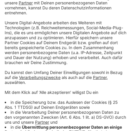
definitiv kein 08/15-Job ist. Außerdem lernt man im Laufe
der Jahre so viele tolle, unterschiedlichste und spannende
Menschen kennen – sei es bei Terminen, bei Hörer-Treffen
oder auch unter den Kollegen in der Redaktion.
Nach der Sendung…:
... falle ich nochmal ins Bett und träume davon, wie es wäre
OHNE Augenringe zu leben ;-)
Diesen Promi würde ich gerne mal interviewen:
Helge Schneider – alleine um zu schauen und hören, ob er
überhaupt auf meine Fragen antworten würde oder ob er
stattdessen einfach etwas anderes macht, weil ihm
danach ist… ;-)