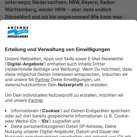
unterwegs; Niedersachsen, NRW, Bayern, Baden-
Württemberg, wieder NRW – aber dann endlich
Düsseldorf und ich bin angekommen! Wie kann man
Düsseldorf nicht lieben? Ich liebe es und die Menschen
hier und will nicht mehr weg – seit über einem
Jahrzehnt bin ich jetzt schon in der schönsten Stadt
am Rhein! Und dann in dieser Stadt über die Stadt und
mit und für die Menschen zu sprechen? Herrlich!
Das mit dem Radio hat mich schon 2005 erwischt, zuerst
im Siegerland, dann am Niederrhein und jetzt dann hier. Und
hier hat mich nicht nur die Radioliebe weiter erwischt,
sondern auch die Altstadt, mein kleines Dorf in Düsseldorf,
der Carlsplatz, meine Kaffee-Bude, meine Wein-Bude, die
Restaurants und all die großartigen Menschen drin und
drumherum. Das Unkomplizierte, die Ecken und Kanten, die
ich so liebgewonnen habe, die Möglichkeit, immer wieder
Leute kennen zu lernen und so viel mehr!