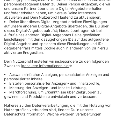
Geburtsjahr:
1981
Geburtsort:
Clausthal-Zellerfeld
E-Mail:
team@antenneduesseldorf.de
Und: Ja, ich heiße wirklich so! ;-)
Ich arbeite beim Radio, weil…:
… es bedeutet, jeden Tag etwas Neues zu erleben und es