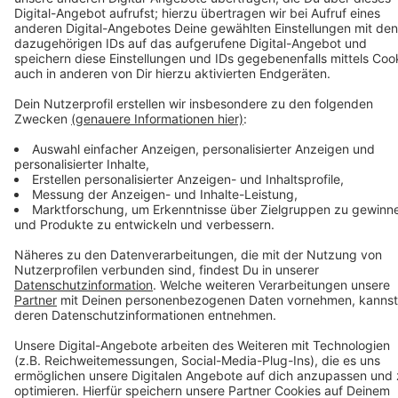
einzelansicht/pld/stadtverwaltung-an-drei-tagen-bis-
neujahr-geschlossen.html
Link zur Online-Ausleihe der Stadtbücherei:
https://www.duesseldorf.de/stadtbuechereien/onlinebibli
Anzeige
Anzeige
Anzeige