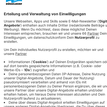
Anzeige
Wer dann einen Termin zum Beispiel im Bürgerbüro
oder Straßenverkehrsamt braucht, sollte diesen auf
jeden Fall im Vorfeld online vereinbaren. In den ersten
Tagen des neuen Jahres rechnet die Stadt in ihren
Ämtern nämlich mit viel Andrang.
Schon heute (27. Dezember 2019) erwartet die Stadt
erfahrungsgemäß einen Ansturm auf die
Stadtbüchereien. Sie haben jetzt nach Weihnachten
wieder geöffnet. Auch die meisten Museen und
Sportanlagen sind jetzt nach Weihnachten wieder
geöffnet.
Link zur Stadt: Ämter zu, Museen, Büchereien,
Sportplätze geöffnet:
https://www.duesseldorf.de/medienportal/pressedienst-