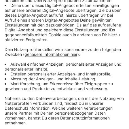
können wir zum Beispiel trotzdem die
Stadtbahn U75
nutzen. Die Rheinbahn versucht, hier den 10-Minuten-
Takt aufrecht zu erhalten, so wie schon am Freitag bei
der U78. Die Straßenbahnen der 701, 705 und 706
sollen am Samstag ebenfalls wieder alle zehn Minuten
fahren. Auch einige Buslinien fahren trotz Warnstreik.
Anzeige
S-Bahnen und Regionalexpresse wie gewohnt
Anzeige
Grundsätzlich bleiben aber die meisten Bahnen und
Busse der Rheinbahn am Samstag im Depot.
Regionalexpress- und S-Bahn-Linien sind vom Streik
nicht betroffen. Sie können für Pendlerinnen und
Pendler eine wichtige Alternative sein.