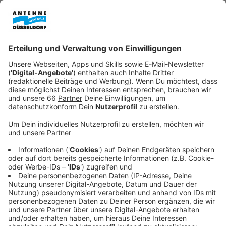
Anzeige
Am Samstag (28.02.2026) ist der zweite Tag des
aktuellen Warnstreiks bei der Rheinbahn. Viele
Beschäftigte legen bis in die Nacht zu Sonntag die
Arbeit nieder.
Anzeige
Größeres Notangebot
Anzeige
Das Notangebot der Rheinbahn fällt dieses Mal aber
größer aus als an "normalen" Streiktagen. Am Samstag