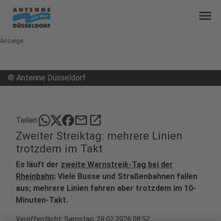
menu
Anzeige
©
Antenne Düsseldorf
mail
open_in_new
Teilen:
Zweiter Streiktag: mehrere Linien
trotzdem im Takt
Es läuft der
zweite Warnstreik-Tag bei der
Rheinbahn
: Viele Busse und Straßenbahnen fallen
aus; mehrere Linien fahren aber trotzdem im 10-
Minuten-Takt.
Veröffentlicht:
Samstag, 28.02.2026 08:52