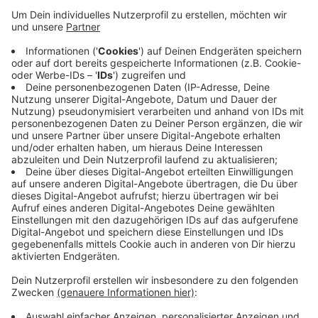
Anzeige
Um die Corona-Schutzmaßnahmen weiter einhalten zu
können dürfen jedoch nur maximal vier Autos
gleichzeitig ihren Müll abladen. So soll der
Mindestabstand eingehalten werden können. Daher
kann es laut einem Stadtsprecher zu Wartezeiten
kommen. Die Öffnungszeiten: Unter der Woche von 9
bis 16:30 Uhr und samstags von 9 bis 14 Uhr.
Anzeige