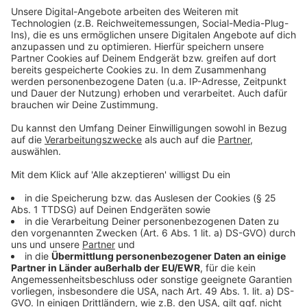
Weitere Infos und Links zum Thema:
Anzeige
Auf der Grafenberger Allee hat es im Sommer schon
einen ähnlichen Unfall gegeben
Einen ähnlichen Unfall gab es dort auch schon am
Jahresanfang
Unfallkommission plant Maßnahmen zur Vermeidung
solcher Unfälle
Anzeige
Folge uns für mehr News & Updates:
Anzeige