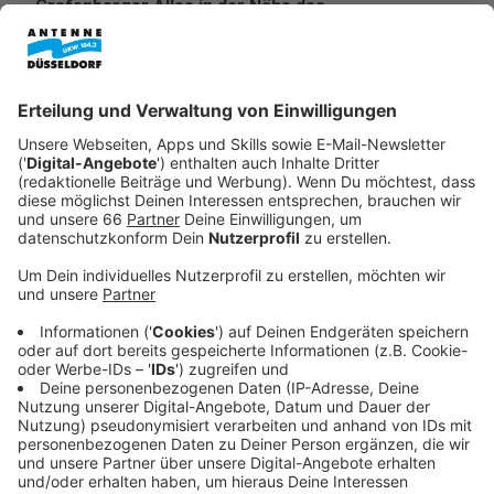
Grafenberger Allee in der Nähe des
Staufenplatzes.
Veröffentlicht:
Donnerstag, 11.12.2025 14:20
Anzeige
Zwei Verkehrsunfälle mit Straßenbahnen:
Unfallursache und Verletzte
Anzeige
In beiden Fällen kam es rund um die Unfallstellen zu
längeren Staus. Beide Male waren Autos in die Unfälle
involviert. Am frühen Morgen in Heerdt durch einen
"Fehler beim Wenden", wie es nach ersten
Erkenntnissen der Ermittler heißt. Etwas später sei auf