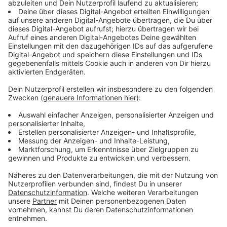
der Grafenberger Allee ein PKW "verkehrswidrig links
abgebogen", so die Ermittler. Bei diesem Unfall hat es
demnach zwei leicht verletzte Personen gegeben. Die
Polizei
ermittelt jetzt die weiteren Hintergründe der
Unfälle
Anzeige
Auswirkungen auf die Rheinbahn-Linien
Anzeige
Betroffen waren heute Morgen auch Linien der
Rheinbahn
: Die U75 im Linksrheinischen und die Bahnen
aus Gerresheim konnten jeweils rund eine Stunde nicht
fahren.
Anzeige