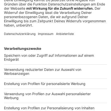
und Joshua gleich für eineinhalb Spielzeiten
ausleihen. Ich bin sicher, dass alle Seiten von der
Leihe profitieren werden.“
Christian Weber, Sportdirektor:
„Nach der
Verletzung von Jamil wollten wir gerne nochmal
in der Innenverteidigung tätig werden und haben
dort ein ähnliches Profil gesucht. Joshua bringt
herausragende athletische Fähigkeiten mit und
hat alle Voraussetzungen, um sich zu einem sehr
guten Innenverteidiger zu entwickeln. Wir freuen
uns, dass ein weiterer talentierter, deutscher
Spieler den Weg mit Fortuna gehen will.“
Joshua Quarshie:
„Ich freue mich, dass ich
wieder zurück bei der Fortuna bin. Düsseldorf ist
Teil meiner Heimatregion. Der Verein hat sehr