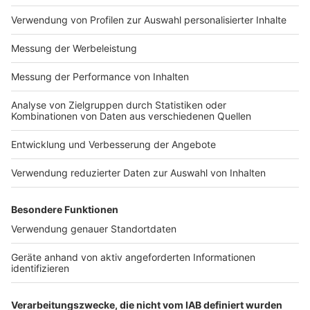
ambitionierte Ziele und ich selbst bin auch sehr
ehrgeizig. Ich sehe hier eine gute Möglichkeit, um
mich auf hohem Niveau weiterzuentwickeln und
möchte dem Verein helfen.“
Anzeige
Weitere Infos und Links zum Thema:
Anzeige
Fortuna holt Mustapha
Fortuna holt Quarshie
Die Tabelle der zweiten Liga
Unsere Fortuna-Seite