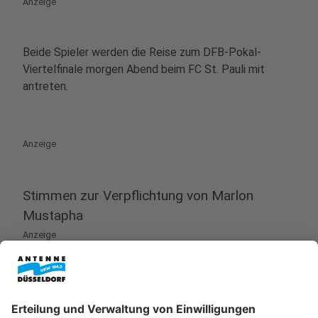
Anzeige
Beide Spieler werden die Reise zum DFB-Pokal-
Viertelfinale morgen Abend beim FC St. Pauli mit
antreten.
Anzeige
Stimmen zur Verpflichtung von Marlon
Mustapha
Anzeige
©
www.f95.de
Neuzugang Marlon Mustapha