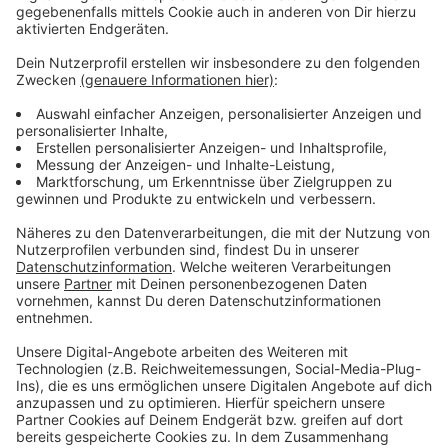
Durchsetzungsvermögen mit und hat darüber
hinaus einen großen Aktionsradius, wodurch wir in
der Spitze noch variabler sein werden in der
Zukunft.“
Marlon Mustapha:
„Ich bin froh, dass wir es im
dritten Anlauf endlich gemeinsam hinbekommen
haben, und freue mich sehr auf Düsseldorf. Ich
hoffe, dass ich der Mannschaft mit meinen
Fähigkeiten weiterhelfen kann, und werde alles
für den maximalen sportlichen Erfolg der Fortuna
geben.“
Anzeige
Stimmen zur Verpflichtung von Joshua