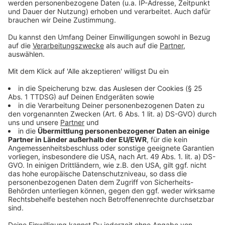
Quarshie
Anzeige
©
www.f95.de
Neuzugang Joshua Quarshie
Anzeige
Klaus Allofs, Vorstand Sport &
Kommunikation:
„Joshua Quarshie ist
Juniorennationalspieler und verfügt als
Innenverteidiger über sehr viel Talent. Wir haben
in der Vergangenheit gezeigt, wie gut wir Spieler
entwickeln können. Deshalb konnten wir
Hoffenheim von unserem Interesse überzeugen