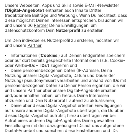
Anzeige
Klaus Allofs, Vorstand Sport &
Kommunikation:
„Unser Interesse an Marlon
Mustapha besteht schon längere Zeit. Es hat
zuvor aber leider nie geklappt, ihn zu uns zu
holen. Nun haben wir mit der Leihe und einer
Kaufoption eine gute Lösung gefunden, ihn nach
Düsseldorf zu lotsen. Er ist mit seiner Spielweise
eine ideale Ergänzung zu unseren schon
vorhandenen Angreifern.“
Christian Weber, Sportdirektor:
„Mit Marlon
gewinnen wir im Angriff einen spannenden
Spielertypen hinzu. Er bringt Dynamik und