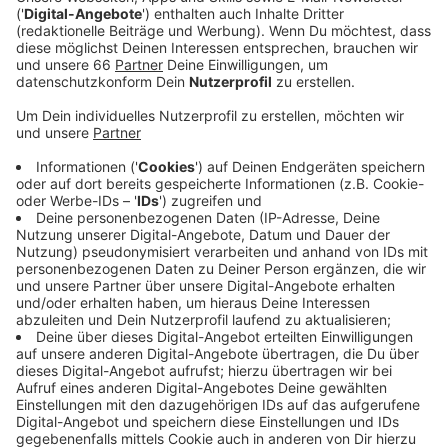
Anzeige
Aufgrund der riesigen Nachfrage gibt es in Köln,
München, Nohfelden und
Esch/Alzette
jeweils ein
Zusatzkonzert. Der Vorverkauf startet heute (15.5.25)
um 17 Uhr.
Anzeige
Bisher keine Zusatzkonzerte in Düsseldorf
Anzeige
Die beiden Düsseldorfer Stadion-Konzerte waren
gestern in nur drei Minuten restlos ausverkauft. Für
unsere Stadt sind bisher aber keine Zusatzkonzerte