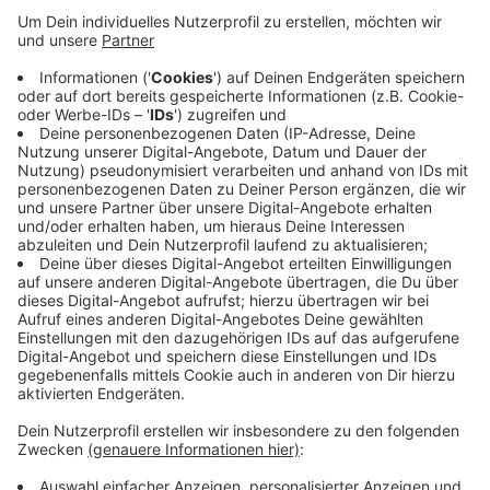
Anzeige
Wer keine Tickets für die Unplugged-Konzerte in
Düsseldorf bekommen hat, kann noch auf Köln
ausweichen. Dort gibt es für das Zusatzkonzert im
Sommer noch Karten. An diesem Freitag erscheint
dann auch das neue Akustikalbum "Alles ohne Strom",
das in der Tonhalle aufgenommen wurde. Im
November folgt die dazugehörige DVD.
Anzeige