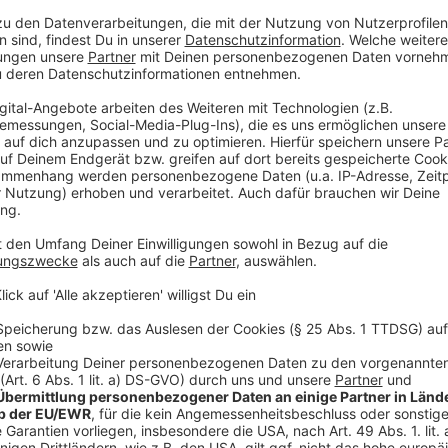
Neben den beiden Konzerten in Düsseldorf treten d
Köln, Berlin und Bremen auf, aber auch in Zürich, Stu
Anzeige
Weitere Infos und Links zum Thema:
Anzeige
Hier gibt es Tickets
Die Toten Hosen im Ratinger Hof
Staatspreis für die Toten Hosen
Die Toten Hosen spenden Preisgeld