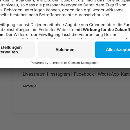
Die Toten Hosen unterstützen Fiftyfity
Anzeige
Folge uns für mehr News & Updates:
Anzeige
Livestream
|
Instagram
|
Facebook
|
WhatsApp-Kana
Anzeige