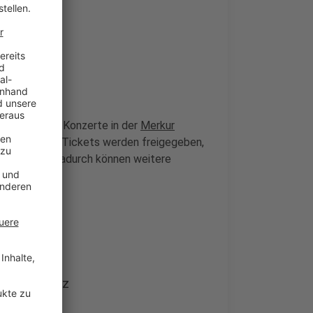
ügbar
ür die beiden Konzerte in der
Merkur
e zusätzlichen Tickets werden freigegeben,
prüft wurden. Dadurch können weitere
 der Schweiz