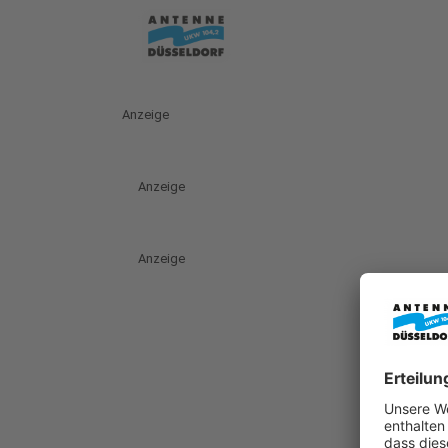
Anzeige
Anzeige
Anzeige