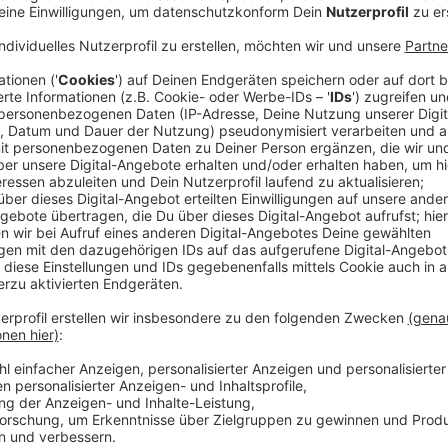
Anzeige
Neue Tickets dank Sichtlinien-Prüfung verf
Anzeige
Das heißt: Es gibt auch noch einmal ein paar Karten f
Spiel-Arena
in Düsseldorf am 3. und 4. Juli 2026. Di
weil in den einzelnen Hallen die Sichtlinien final ge
Plätze für Fans bereitgestellt werden.
Anzeige
Tourstopps in Deutschland, Österreich und
Anzeige