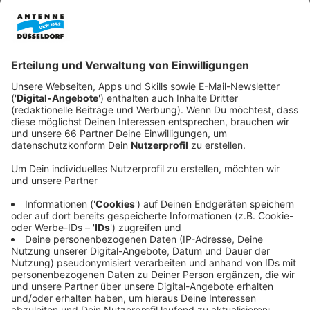
Anzeige
Ganz Deutschlad schaut in den kommenden Wochen
nach Wilhelmshaven und Brunsbüttel. Beide
Küstenstädte sollen uns durch den Winter bringen,
indem sie russisches Gas durch Flüssiggaslieferungen
ersetzen.
Anzeige
Situation immer ernster
Anzeige
Die Situation hat sich seit dem Lieferstopp durch die
Nord Stream 1-Pipeline nochmal zugespitzt. Wir haben
uns gefragt, wie weit die Bauarbeiten sind und ob die