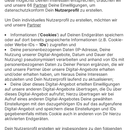
Anzeige
Man sei in Gesprächen mit den Betreibern.
Voraussetzung für eine Verlängerung der Stadtstrände
seien "inhaltliche und optische Optimierungen des
Konzepts". Für die Stadt sind die Stadtstrände positiv,
besonders für jüngere Menschen in unserer Stadt.
Kritik gibt es unter anderem von Anwohnerinnen und
Anwohnern, die sich über Lärm und Schmutz
beschweren. Die drei Stadtstrände gibt es seit 2019.
Anzeige
Weitere Infos und Links zum Thema
Anzeige