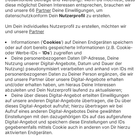
Anzeige
Es gibt drei Szenarien für die Oper. Entweder wird das
Gebäude an der Heine-Allee in Stand gesetzt,
grundlegend saniert oder neu gebaut. Ab dem
kommenden Monat diskutiert Düsseldorf darüber, in
verschiedenen - meist digitalen - Veranstaltungen.
Außerdem wird ein Bürgerrat gegründet, in dem sich 30
zufällig ausgewählte Einwohner austauschen und am
Ende eine Empfehlung abgeben sollen. Entscheiden
muss letztendlich der Stadtrat. Ein Neubau könnte
rund 700 Millionen Euro kosten, eine Sanierung wäre
etwa eine viertel Milliarde günstiger aber immer noch
teuer.
Weitere Infos und Links zum Thema: