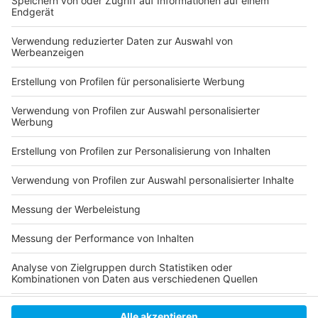
Flughafen hält während der Herbstferien indes kein
einziger Fernzug - für Flugreisende eine enorme
Umstellung.
Egal ob Langstrecke oder Regionalverkehr, die Bahn
empfiehlt vorher über die digitale Fahrplanauskunft die
eigenen Verbindungen abzuchecken. Dann kann man
auch trotz der vielen Sperrungen, ohne viel Chaos und
Stress rechtzeitig zum Ziel gelangen.
Anzeige
Anzeige