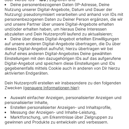
Bahnsperrung ab Freitag, 28. September
Anzeige
Am Freitag (28- September) geht es los. Insgesamt
acht Gleise werden gesperrt, um die darüberliegende
Brücke der A3 abzureißen. Im unmittelbaren
Zugverkehr geht dann erst einmal gar nichts. Autos
und Lastwagen können weiterhin auf verengten
Spuren an der Baustelle vorbeifahren. Wer mit dem
Auto das Kreuz Kaiserberg anfährt, sollte aber
trotzdem mehr Zeit einplanen. Bei einer weiteren
Spurverengung kann es sehr wahrscheinlich zu
längeren Staus und Verzögerungen kommen.
Die Bahn
will die Sperrung der Gleise aber zum Anlass nehmen
,
um in Duisburg und Umgebung mehrere Strecken zu
modernisieren.
Anzeige