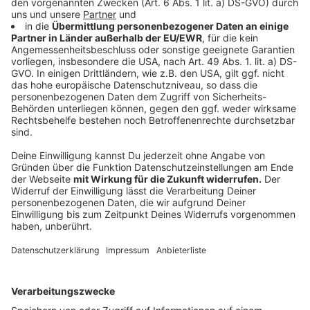
haben direkte Auswirkungen auf gut
ein Dutzend
Linien
.
Anzeige
Ganz NRW beeinträchtigt
Anzeige
Aber nicht nur Zugverbindungen rund um Duisburg sind
ab Freitag beeinträchtigt, auch wer beispielsweise mit
dem ICE reist, muss sich auf Verspätungen oder sogar
Ausfälle einstellen. ICEs und ICs sollen ab Dortmund
über Wuppertal nach Düsseldorf oder direkt nach Köln
fahren. Die Fahrzeit verlängere sich dadurch um 20 bis
40 Minuten, teilte die Bahn mit. In Duisburg,
Oberhausen, Mülheim an der Ruhr und am Düsseldorfer