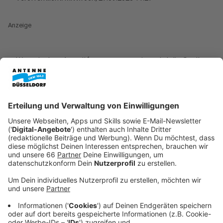
Anzeige
Wer mit dem Auto öfter unterwegs ist, wird die Stelle
kennen: Das Kreuz Kaiserberg. Nirgendwo sonst in
NRW trifft wohl so viel Verkehr aufeinander wie an
diesem Ort. 130.000 Fahrzeuge haben den Knoten von
A3 und A40 laut
Autobahn GmbH zuletzt pro Tag
genutzt - Tendenz steigend. Das Kreuz stammt noch
aus den 1960er-Jahren und hat eine Modernisierung
dringend nötig. Dafür muss jetzt die Bahn herhalten.
Bis Ende der Herbstferien ist deswegen der
Zugverkehr in ganz NRW zum Teil eingeschränkt.
Anzeige