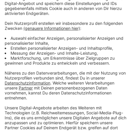
Anzeige
Ab Anfang Juni sollen die Hausarzt-Praxen in NRW pro
Woche eine halbe Million Impfdosen bekommen.
Schon jetzt bekommen über 60% der Menschen in
NRW ihre Impfung beim Hausarzt.
Anzeige
Weitere Infos und Links zum Thema
Anzeige
Düsseldorf: Immer mehr Impfungen bei
Hausärzten