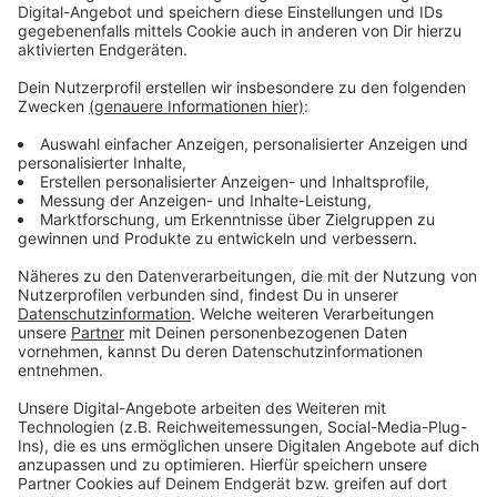
Anzeige
Weitere Infos und Links zum Thema:
Anzeige
Düsseldorfer Initiativen bekämpfen Food-Wasting
Infos der Stadtwerke
Initiative "Too good to go"
Anzeige
Folge uns für mehr News & Updates:
Anzeige