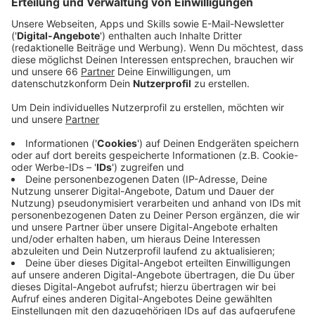
Veröffentlicht:
Mittwoch, 01.10.2025 06:34
Anzeige
Lebensmittel retten in Düsseldorf
Anzeige
In unserer Stadt gibt es unter anderem über 20
sogenannte Fairteiler-Stationen von den Foodrettern -
unter anderem an der Hochschule Düsseldorf und im
"Zentrum Plus" in Garath. Wer gut erhaltene
Lebensmittel übrig hat, gibt sie dort ab. Mitnehmen
darf sich die Lebensmittel jeder, egal wie viel oder
wenig Geld er hat. In Deutschland landen jedes Jahr
rund 11 Millionen Tonnen Lebensmittel im Müll.