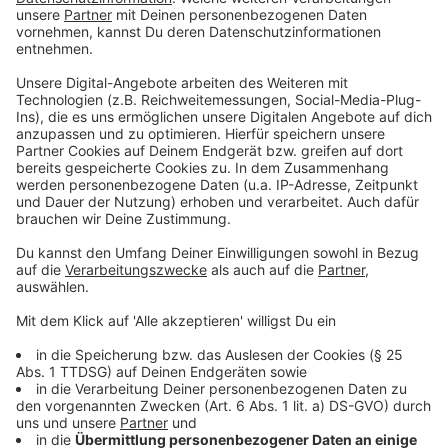
Was wird alles abgefragt?
Anzeige
Konkret erhält man erst einmal Post. Es meldet sich
ein Interviewer mit einem Terminvorschlag. Im Termin
wird gefragt, wer alles an der Anschrift wohnt, mit
Namen, Geschlecht und Staatsangehörigkeit. Ein
großer Teil dieser Personen wird dann auch nach Beruf,
Schulabschluss und Ausbildung gefragt. Es dauert
insgesamt 15 Minuten und soll dann wichtige Fakten
liefern.
Anzeige
Wofür werden die Fakten benötigt?