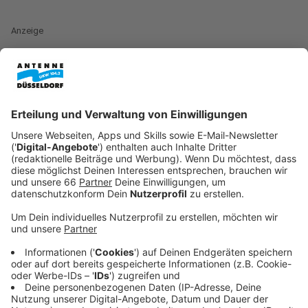
Anzeige
Was ist der Zensus?
Anzeige
Früher nannte man es Volkszählung. Alle zehn Jahre
gibt es eine erneute Befragung - wegen Corona nun
mit einem Jahr Verspätung. Alle Wohnungseigentümer
und Hausbesitzer erhalten Post, außerdem jeder
zehnte Bundesbürger per Zufallsverfahren. Es wird
Leute geben, die ein paar Fragen über ihr
Wohneigentum und ihren Haushalt beantworten
müssen. Wer keine Post erhält, der muss auch nicht
mitmachen.