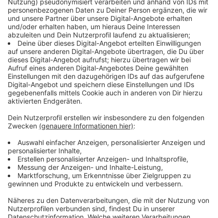
Anzeige
Gibt es eine Pflicht, wenn ich angeschrieben
werde?
Anzeige
Ja, aber die Daten dienen tatsächlich nur diesem einen
Zweck, dem Zensus selbst. Verlässliche Daten für
zukünftige Entscheidungen werden gesammelt. Die
Daten werden nicht einer anderen Behörde
weitergegeben. Es wird sich also kein Finanzbeamter
melden, weil man beim Zensus zum gewisse
Immobilien oder ähnliches zum ersten Mal überhaupt
angegeben hat.
Anzeige