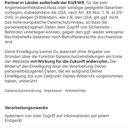
Anzeige
Die Erheber des Zensus müssen zum Beispiel wissen,
ob es Sinn macht, in einem Stadtteil neue Wohnungen
zu bauen oder ob es dort schon jetzt viele
leerstehende Wohnungen gibt. Genaue Zahlen
benötigt man auch um zu erfahren, wie viele Menschen
wo wohnen, um eine Anbindung an den Verkehr
hinzubekommen. Das sind beispielsweise wichtige
Fakten zum Ausbau der Straßen und des öffentlichen
Nahverkehrs. Der Zensus 2022 hilft also dabei, kluge
Entscheidungen zu treffen und tut mit Sicherheit nicht
weh. Am Sonntag geht es mit dem Zensus los. Aber
Achtung: Die Ergebnisse gibt es erst in rund anderthalb
Jahren.
Autor: Michael Boom
Anzeige