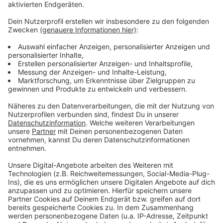
Heute Nachmittag können sich die DEG-Fans von ihrer
Mannschaft verabschieden. Ab 15:30 Uhr gibt es eine
große Abschiedsfeier mit Autogrammstunde im Dome
in Rath.
Anzeige
Weitere Infos und Links zum Thema:
Anzeige
So berichtet die DEG
Anzeige