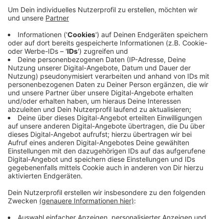
noch nicht bekannt.
Veröffentlicht:
Montag, 30.03.2020 18:04
Anzeige
Die Zahl der positiv getesteten Düsseldorfer ist heute
etwas stärker angestiegen als zuletzt. Inzwischen
wurde das Virus bei 412 Menschen in unserer Stadt
diagnostiziert. Das sind 50 Fälle mehr als am
Wochenende.
Anzeige