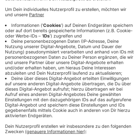
Veröffentlicht:
Samstag, 16.05.2020 09:42
Anzeige
Damit ist diese Zahl wieder rückläufig. Auch die Menge
der Menschen, die mit CoViD-19 im Krankenhaus
liegen, sinkt. Die Zahl der Abstriche dagegen steigt.
Vor allem der mobile Dienst testet viele Menschen,
etwa in Altenheimen und Asylunterkünften. Seit
Beginn der Pandemie wurden laut Stadt mehr als
9.000 Menschen vom Gesundheitsamt auf das
neuartige Coronavirus getestet.
Anzeige