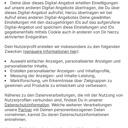
verwischen…
Streaming-Dienst: Sky Ticket
Anzeige
Wir benötigen Ihre
Zustimmung, um den YouTube
Video-Service zu laden!
Wir verwenden einen Service eines
Drittanbieters, um Videoinhalte
einzubetten. Dieser Service kann
Daten zu Ihren Aktivitäten
sammeln. Bitte lesen Sie die
Details durch und stimmen Sie der
Nutzung des Service zu, um dieses
Video anzusehen.