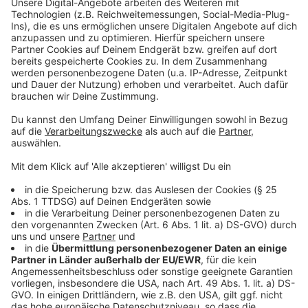
Mehr Informationen
Wie weit ist man bereit zu gehen, um einen Unfall zu
verschleiern und sein eigenes Kind zu schützen?
Akzeptieren
Richter Desiato wird es erfahren.
powered by
Usercentrics Consent
Anzeige
Management Platform
©
Copyright: Showtime / Sky
Adam (rechts) steckt in Schwierigkeiten.
Gangsterboss Jimmy Baxter will seinen Tod.
Anzeige
©
Copyright: Showtime / Sky
Gangsterboss Jimmy Baxter (Mitte) am Grab seines