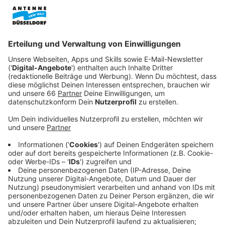
Bürgermeister.
Veröffentlicht:
Freitag, 15.01.2021 19:12
Anzeige
Doch auf Desiato warten harte Prüfungen. Seit dem
Tod seiner Frau dreht sich bei ihm alles um seinen
einzigen Sohn Adam (Hunter Doohan). Und der steckt
bis zum Hals in Schwierigkeiten. Als er im Auto einen
Asthma-Anfall bekommt, rammt er ein Motorrad. Der
Fahrer stirbt noch an der Unfallstelle und Adam flieht
in Panik. Das Opfer ist kein Geringerer als der Sohn des
berüchtigten Gangsterbosses Jimmy Baxter (Michael
Stuhlbarg). Und Baxter hat nur eins im Sinn. Er will
Rache für den Tod seines Sohnes. Richter Desiato
muss handeln und trifft eine folgenschwere
Entscheidung: Er setzt alles daran die Spuren zu