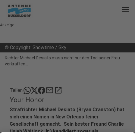
menu
Anzeige
©
Copyright: Showtime / Sky
Richter Michael Desiato muss nicht nur den Tod seiner Frau
verkraften...
mail
open_in_new
Teilen:
Your Honor
Strafrichter Michael Desiato (Bryan Cranston) hat
sich einen Namen in New Orleans feiner
Gesellschaft gemacht. Sein bester Freund Charlie
(Isiah Whitlock Jr.) kandidiert sogar als