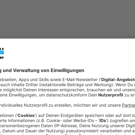
mail
open_in_new
Teilen:
XC
Veröffentlicht:
Montag, 23.01.2023 18:43
Anzeige
chevron_left
chevron_right