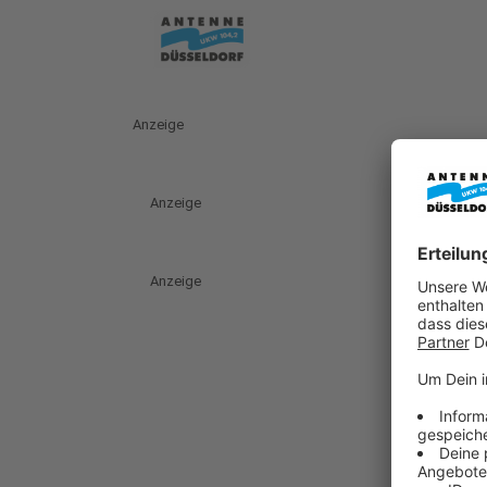
Anzeige
Anzeige
Anzeige