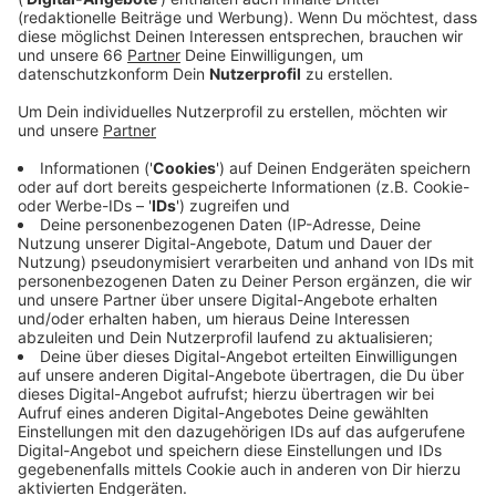
Einzelhandelsverband in unserer Stadt erfahren.
Heißt: Es waren deutlich weniger Kunden
unterwegs als erhofft und erwartet.
Veröffentlicht:
Montag, 29.11.2021 05:53
Anzeige
Auch der Black Friday vor dem Wochenende hat nicht
für volle Straßen gesorgt, heißt es. Laut
Handelsverband sind auch die Umsätze bei vielen
Händlern wesentlich geringer ausgefallen als in den
beiden Vorjahren. Die Stadt hatte vor dem
Wochenende appelliert, große Menschensammlungen
und Gedränge zu meiden.
Anzeige