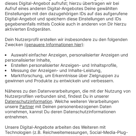
Wir benötigen Ihre
Zustimmung, um den YouTube
Video-Service zu laden!
Wir verwenden einen Service eines
Drittanbieters, um Videoinhalte
einzubetten. Dieser Service kann
Daten zu Ihren Aktivitäten
sammeln. Bitte lesen Sie die
Details durch und stimmen Sie der
Nutzung des Service zu, um dieses
Video anzusehen.
Mehr Informationen
Nur Wynonna kann mit dem Peacemaker umgehen –
glaubt sie zumindest.
Akzeptieren
Anzeige
powered by
Usercentrics Consent