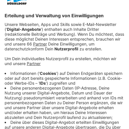
Veröffentlicht:
Freitag, 15.01.2021 18:03
Anzeige
Nach langer Abwesenheit kehrt sie in ihre Heimatstadt
Purgatory zurück und wird dort mit ihrer
Familienvergangenheit konfrontiert. Die Verbrecher,
die einst ihr Ur-Urgroßvater zur Strecke brachte, sind
wieder auferstanden und nur Wynonna kann sie mithilfe
von Wyatts Colt "Peacemaker" zurück in die Hölle
befördern. Gemeinsam mit ihrer Schwester Waverly
(Dominique Provost-Chalkley) und ihren Helfern stellt
sich Wynonna dem Kampf gegen das Böse.
Streaming-Dienst: Sky Ticket
Anzeige