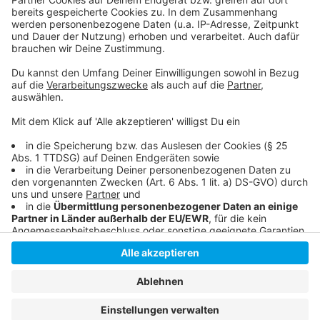
Die ausfühliche Meldung von ImmoScout24
Wohnungsmangel treibt Mieten
Ca. 8000 neue Wohnungen geplant
Anzeige
Anzeige
Anzeige
Anzeige