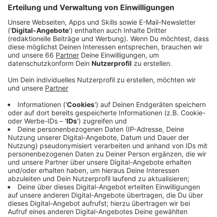
Veröffentlicht:
Freitag, 25.04.2025 06:09
Anzeige
Unterschiede bei Wohnungen in Düsseldorf
Anzeige
Besonders häufig werden in unserer Stadt Angebote
für rund 12 Euro pro Quadratmeter gesucht. Die
Durchschnittsmiete der angebotenen Wohnungen ist
aber fast 1 Euro 50 teurer. Auch bei der Größe der
Wohnung liegen Angebot und Nachfrage in Düsseldorf
ein Stück auseinander. In unserer Stadt werden im
Schnitt etwas kleinere Wohnungen gesucht, als
angeboten werden.