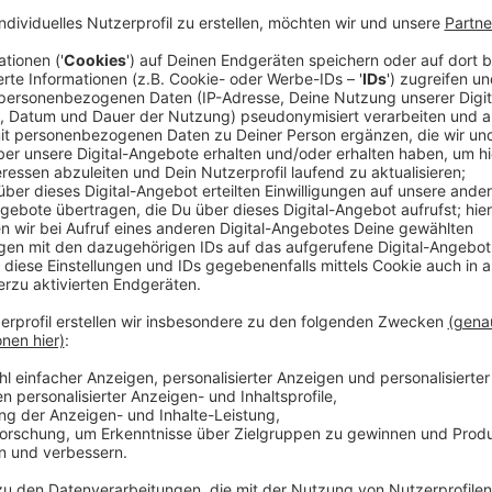
werden, mit insgesamt 160 Wohnungen für Studieren
Anzeige
Sechsgeschossige Gebäude geplant
Anzeige
Die Stadt hat die Planungen der Klinik jetzt / am Na
Politik präsentiert. Geplant sind zwei sechsgeschos
Anzeige
Planungsausschuss muss zustimmen
Anzeige