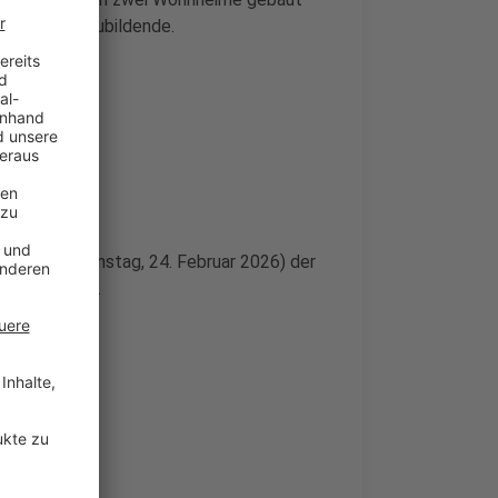
de und Auszubildende.
chmittag (Dienstag, 24. Februar 2026) der
sige Gebäude.