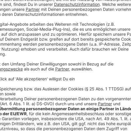
Wenn der Planungsausschuss nächste Woche "grünes 
Rheinland einen Bauantrag vorbereiten.
Anzeige
Weitere Infos und Links zum Thema:
Anzeige
Azubis und Senioren leiden unter Wohnungsnot
Fehlende Wohnungen: Zu viele Azubis müssen pende
Ermittlungen nach Brand an LVR-Klinik
Anzeige