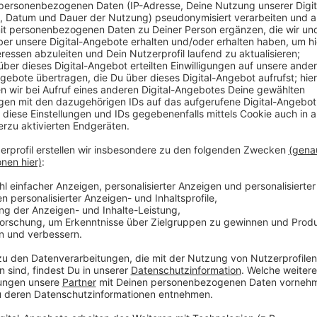
Anzeige
Verglichen wurden 82 Großstädte in Deutschland. Im
Unterkunft, Verpflegung und Unterhaltung. Ein Beispi
zwei Nächte übernachten möchte, muss in unserer St
liegt Düsseldorf weit über München, dort müssen Gäs
Hälfte ausgeben. Auch beim Thema Stadtführungen is
Bereich: Hier müssen wir mit rund 40 Euro rechnen. A
Urlaub machen - dort müssen Reisende knapp 280 Eu
Anzeige
Weitere Infos und Links zum Thema:
Anzeige
Hier geht es zum Großstadtindex von Travelcirc