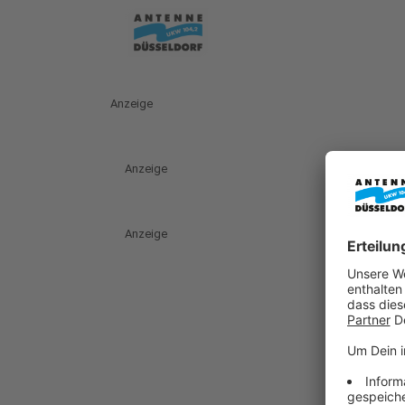
Anzeige
Anzeige
Anzeige