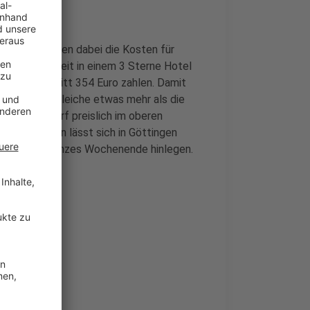
 Fokus standen dabei die Kosten für
el: Wer zu zweit in einem 3 Sterne Hotel
adt im Schnitt 354 Euro zahlen. Damit
te für das gleiche etwas mehr als die
t Düsseldorf preislich im oberen
m günstigsten lässt sich in Göttingen
ro für ein ganzes Wochenende hinlegen.
us