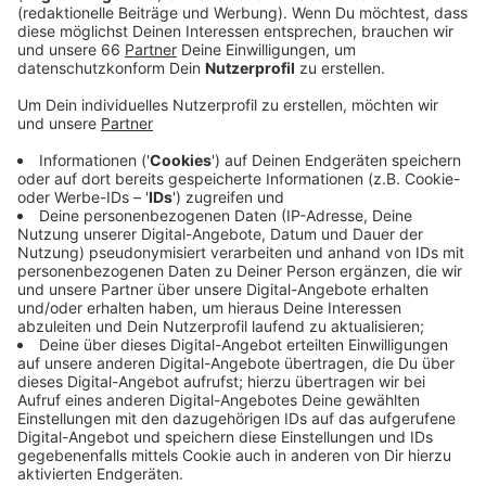
Veröffentlicht:
Montag, 22.03.2021 05:34
Anzeige
Shopping-Kunden und eine Kurdendemo gepaart mit
schönem Wetter sorgten am Samstag (20. März) für
eine volle City, auch am Rheinufer war Betrieb.
Menschentrauben blieben aber aus, nur ab und zu
mussten die Mitarbeiter des Ordnungsamtes
Bußgelder wegen Verstößen gegen die Maskenpflicht
verhängen. Gestern (21. März) war es dann auch
aufgrund des mäßigen Wetters relativ ruhig. Das
Verweilverbot war verhängt worden, nachdem
zehntausende Menschen Mitte Februar die
Rheinuferpromenade bevölkert
hattet.