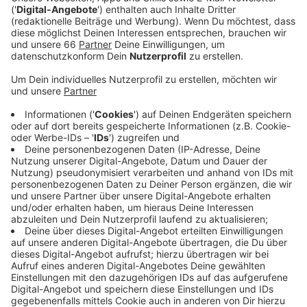
Anzeige
Weltkindertag, Hohe-Straße-Fest, Fischmarkt und
Wildparkfest - das waren nur die größten
Veranstaltungen. Besonders voll war es beim 15.
Weltkindertag am Rhein - hier hat es mit 130000
Besuchern sogar einen Besucherrekord gegeben,
meldet die Stadt.
Anzeige
©
© Landeshauptstadt Düsseldorf, Ingo Lammert
Anzeige