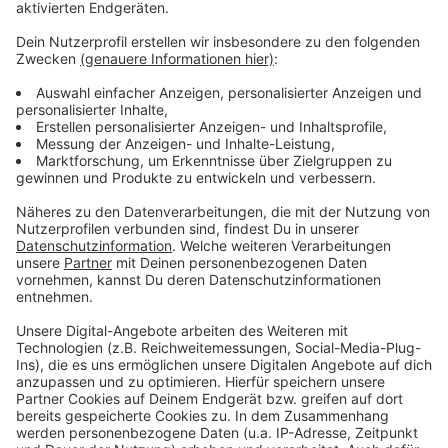
Große Besonderheit am Sonntag: Die Innenstadt war
zwischen 11 und 18 Uhr autofrei - und Busse, Bahnen
und S-Bahnen konnten in dieser Zeit kostenlos
genutzt werden. Ein politisches Signal der Stadt im
Sinne nachhaltiger Mobilität und Werbung für die
Verkehrswende. 70 Prozent der gut 300.000 Pendler
kommen unter der Woche mit dem Auto nach
Düsseldorf. Die Stadt wirbt dafür, dass mehr
Menschen auf den ÖPNV umsteigen.
Anzeige