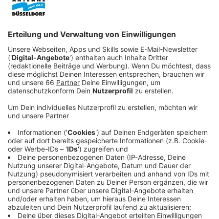
Anzeige
Die Unfallforscher der Versicherer haben in einer
aktuellen Studie untersucht, welcher Sitzplatz im
Auto bei einem Unfall am sichersten ist. Das Ergebnis
it eine Überraschung für viele: Es ist nicht der Fahrer,
der sich bei einem Unfall oft schwerer verletzt.
Anzeige
Beifahrer tragen höheres Risiko
Anzeige
Laut Unfallforscherin Kirstin Zeidler ist das Risiko, sich