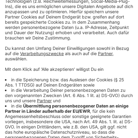
Bezug auf Verletzungen bei einem Unfall. Frauen auf
dem Fahrersitz verletzen sich oft an den Beinen, weil
sie näher an der Konsole sitzen. Bei Männern ist es
häufiger der Brustkorb. Besonders gefährdet sind
ältere Menschen über 50, da ihr Körper den starken
Aufprallkräften weniger entgegenzusetzen hat. Daher
fordern die Versicherer bessere und intelligentere
Gurtsysteme, die die Intensität des Aufpralls erkennen
und entsprechend reagieren.
Normale Gurtsysteme retten ebenfalls Leben, wenn
sie richtig eingestellt sind. Besonders kleinere
Menschen sollten beim Autokauf darauf achten, ob sie
mit den Beinen zu nah an der Instrumententafel sitzen.
Autoren: Thorsten Ortmann
Anzeige