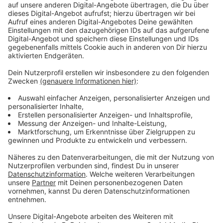
als Beifahrer bei einem Unfall schwer zu verletzen,
knapp 50 Prozent höher als beim Fahrer. Das liegt
daran, dass Fahrer in der Regel aufrecht sitzen und der
Gurt straff verläuft, während Beifahrer oft weniger
diszipliniert sitzen, die Füße hochlegen und der Gurt
nicht richtig anliegt.
Ein ähnliches höheres Risiko haben auch die Insassen
auf dem Rücksitz. Zudem verletzen sich Fahrer
kleinerer Autos meist schwerer als die in größeren
Fahrzeugen.
Anzeige
Unterschiede zwischen Männern und Frauen
Anzeige
Auch bei Männern und Frauen gibt es Unterschiede in