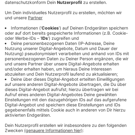
Anzeige
Sowohl aus dem Handwerk, als auch von der Industrie-
und Handelskammer (IHK) kommt Kritik an diesem
Vorstoß. Stattdessen müsse so schnell wie möglich
das Angebot bei Bussen und Bahnen deutlich
verbessert werden. An der Gebührenschraube zu
drehen, sei aber nur ein Zeichen von politischer
Fantasielosigkeit, heißt es aus dem Handwerk. Ein
Sprecher der IHK betont: Viele Firmen in Düsseldorf
seien außerdem bereit, ihr Mobilitätsverhalten zu
ändern. Zum Beispiel mit umweltfreundlichen
Fahrzeugen, Jobtickets für die Angestellten oder
Fahrradstellplätzen vor der Tür.
Anzeige