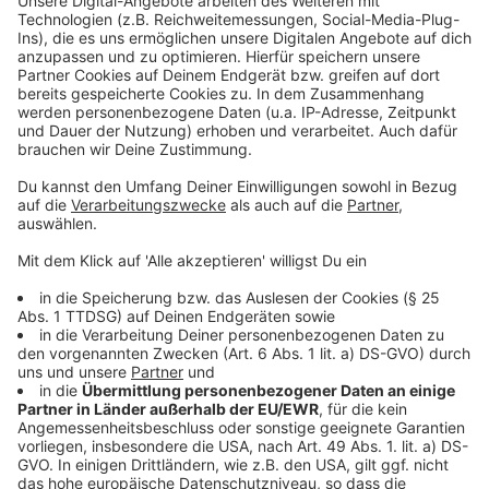
Erste Spielzeit unter neuem Intendanten am
Düsseldorfer Schauspielhaus
Events rund um Christi Himmelfahrt in Düsseldorf
Programm für das Düsseldorfer asphalt Festival steht
fest
Das Programm für das Düsseldorfer Art:Walk Festival
Anzeige
Folge uns für mehr News & Updates:
Anzeige
Instagram
|
Facebook
|
WhatsApp-Kanal