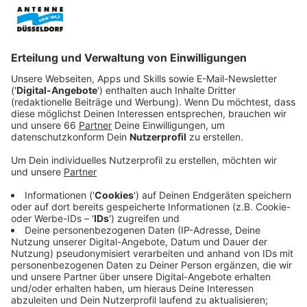
ein Buch zusammengestellt.
Veröffentlicht:
Mittwoch, 13.05.2026 16:10
Anzeige
Darin sind alle Inszenierungen der vergangenen 10
Jahre zusammengefasst, Daten, Fotos und Essays
gesammelt. Er hinterlasse seinem Nachfolger ein gut
aufgestelltes Haus, das im Zentrum der
Stadtgesellschaft stehe, sagte Schulz am Antenne
Düsseldorf Mikro. Die Zahlen seien für ein
Stadttheater rekordverdächtig.
Anzeige
Wilfried Schulz, Düsseldorfer