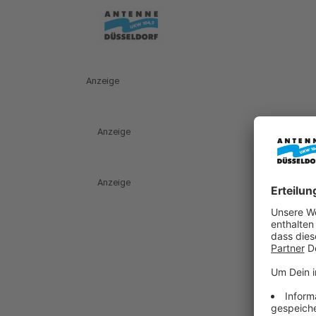
Anzeige
Anzeige
Anzeige