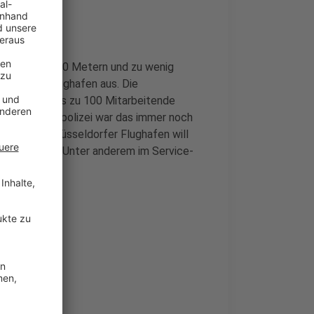
von bis zu 300 Metern und zu wenig
eldorfer Flughafen aus. Die
 Zustand. Bis zu 100 Mitarbeitende
lfe der Bundespolizei war das immer noch
ißt es. Der Düsseldorfer Flughafen will
l einstellen. Unter anderem im Service-