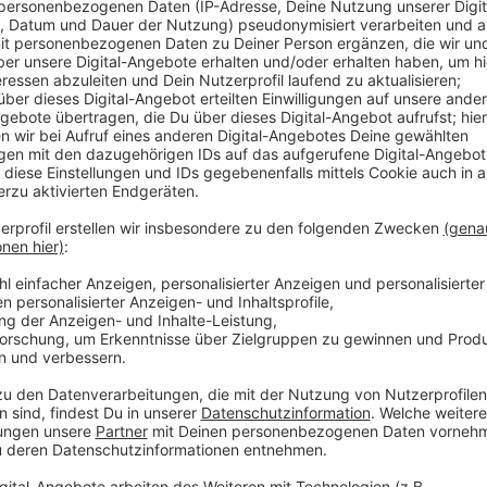
Anzeige
Fluggäste mit Tränen in den Augen, Warteschlangen 
Personal. So sah es am letzten Wochenende am Düss
Gewerkschaft Verdi berichtet von einem chaotischen
hätten allein in einer Schicht gefehlt. Selbst mit Hi
zu wenig Personal für die rund 226.000 Fluggäste, he
darum bis zu den Sommerferien zusätzliches Persona
Bereich und bei der Gepäckausgabe.
Anzeige
Weitere Infos und Links zum Thema:
Anzeige