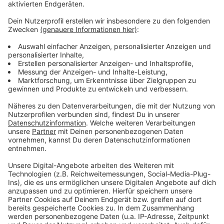
Anzeige
Weitere Infos und Links zum Thema:
Anzeige
Der Kunstpalast
Das Düsseldorfer asphalt Festival
D'haus - das Düsseldorfer Schauspielhaus, Junges
Schauspiel und Bürgerbühne
Anzeige