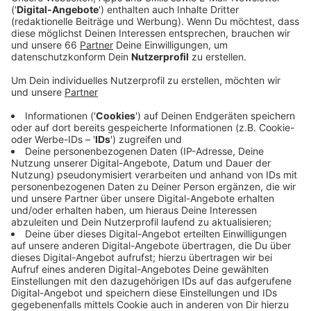
Anzeige
Nächte Woche Mittwoch startet das asphalt Festival
mit Theater, Tanz, Konzerten und Lesungen an vier
verschiedenen Spielorten und im öffentlichen Raum –
das Festival läuft bis zu 18. Juli. Im September startet
außerdem das Schauspielhaus wieder auf der großen
Bühne mit verschiedenen Stücken. Dort kann dann die
Hälfte der Plätze besetzt werden. Vorher gibt es im
August noch Stücke auf dem Gustaf-Gründgens-Platz
zu sehen. Und im Dezember zeigt dann der
Kunstpalast die Ausstellung „Electro. Von Kraftwerk
bis Techno“ - die über 100-jährige Geschichte der
elektronischen Musik und ihrer Verbindungen zur Kunst.
Natürlich auch mit dem Gesamtwerk des Düsseldorfer
Multimedia-Projekts Kraftwerk als Höhepunkt.