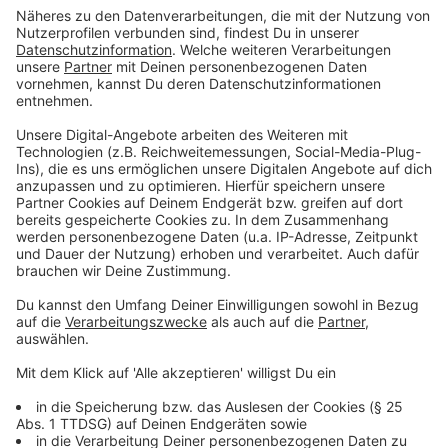
Organisation nach, was ihnen lieber ist.
Anzeige
Seröse Organisationen üben keinen Druck aus
Anzeige
Grade in Fußgängerzonen sind zur Weihnachtszeit viele
Organisationen unterwegs. Lasst euch dabei nicht
unter Druck setzte. Das machen laut dem DZI seriöse
Organisationen nicht. Auch verzichten solche auf zu
emotionale Spendenbriefe oder „Plakative, stark
emotionalisierende Texte und mitleiderregende oder
sogar die Menschenwürde verletzende Fotos sind
Kennzeichen unseriöser Briefwerbung“, so das DZI.
Grade bei größeren Katastrophen gibt es auch immer
wieder Organisationen, die sehr aggressiv auftreten