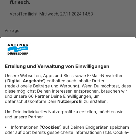
für euch.
Veröffentlicht:
Mittwoch, 27.11.2024 14:53
Anzeige
Auf das Spendensiegel achten
Anzeige
Hilfswerke können vom Deutschen Zentralinstitut für
soziale Fragen (DZI) ein Spendensiegel bekommen.
Das tragen rund 280 Organisationen, unter anderem
auch unsere
Aktion Lichtblicke
. Das Siegel kostet
Geld und belegt, dass eine Organisation mit den
Spenden sorgfältig und verantwortungsvoll umgeht.
Außerdem gibt es noch Siegel vom Deutschen
Spendenrat, der alle drei Jahre seine