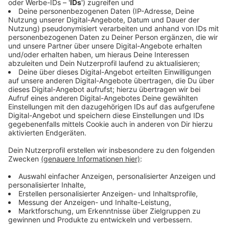
Mitgliedsorganisationen durch Wirtschaftsprüfer
kontrolliert und vom Verband Entwicklungspolitik und
Humanitäre Hilfe.
Anzeige
Sach- oder Geldspenden?
Anzeige
Grundsätzlich sind Geldspenden für die Organisationen
besser einsetzbar. Sachspenden müssen oft
transportiert werden und der Verwaltungsaufwand ist
höher. Außerdem können viele Waren vor Ort günstiger
eingekauft werden. Allerdings gibt es auch immer
wieder grade seriöse lokale Organisationen, die gezielt
um Sachspenden bitten. Fragt im Zweifel bei der