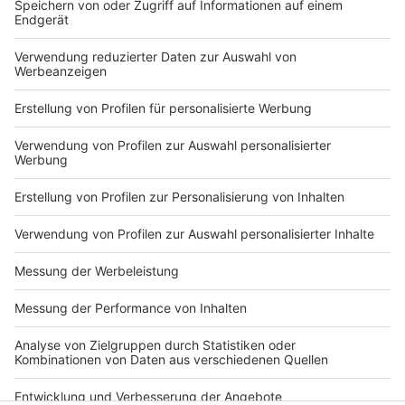
über 25 Jahren in NRW für Kinder und deren Familien im
Einsatz. Durch die Vernetzung über die 45
Lokalstationen kann sie schnell vor Ort helfen. Aber es
gibt auch viele andere, kleine gut vernetzte
Organisationen, die vor Ort helfen können. Auch andere
große Hilfswerke haben gute Kontakte. Hier hilft es
oft, sich über die jeweiligen Internetseiten zu
Informieren.
Autor: David Müller
Anzeige
Anzeige