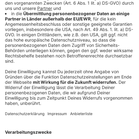
und bei denen ein Großteil der Spenden in der
Verwaltung versickert. Das DZI erlaubt den von ihm
ausgezeichneten Hilfswerken maximal 30 Prozent der
Spendensummen für die Verwaltung zu verwenden.
Die Aktion Lichtblicke liegt da sogar unter zehn
Prozent. Das heißt, hier wird das allermeiste Geld
direkt für die Menschen, die es brauchen eingesetzt.
Anzeige
Wie arbeiten die Organisationen vor Ort?
Anzeige
Auch sollte man bei Hilfswerken auf die Vernetzung
vor Ort achten. Nur so kann die Hilfe auch effizient
ankommen. Die
Aktion Lichtblicke
ist zum Beispiel seit