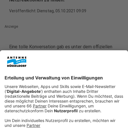
Veröffentlicht:
Dienstag, 05.10.2021 09:09
Anzeige
Eine tolle Konversation gab es unter dem offiziellen
Twitter-Account, der wortwörtlich alle Menschen
begrüßte. Firmen wie McDonalds oder Microsoft
kommentierten darunter und lieferten viele
Kommentare zum Schmunzeln und Lachen.
Anzeige
Anzeige
Anzeige