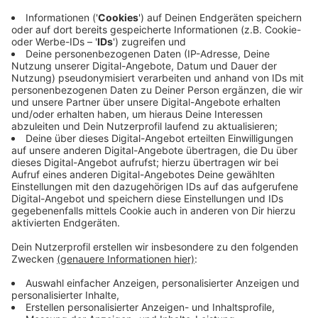
Anzeige
Selbstverständlich ließ sich aber auch ganz Twitter-
Deutschland es nicht nehmen, unter den Hashtags
#whatsappdown, #facebookdown und
#instagramdown zu kommentieren was das Zeug hält.
Dabei haben wir so einige lustige Tweets entdeckt.
Zum Beispiel diesen hier von SAT.1-Moderator Daniel
Boschmann, der sich auf die aktuellen
Sondierungsgespräche bezieht.
Anzeige
Anzeige