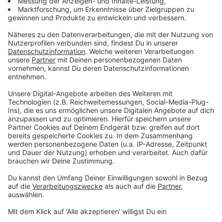
Oder aber auch der Komiker Lutz van der Horst, der
etwas ausspricht, was vielleicht der eine oder andere
sich irgendwie - egal ob lustig oder ernst gemeint -
gedacht hat.
Anzeige
Anzeige
Fußballer müssen normalerweise ja immer bierernste
Antworten auf Fragen von Journalisten geben und
sonst auch sich so verhalten, dass sie bloß keinen
Fehler machen. Das gilt aber nicht immer für Mats
Hummels, der auf Twitter recht aktiv ist und diese
besondere Situation nicht ungenutzt lässt. Thomas
Müller ist auf seinen Tweet auch direkt aufmerksam