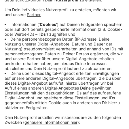
Anzeige
Letztes Jahr im Juli zählte der Flughafen noch 331
Flüge nach 22 Uhr, dieses Jahr waren es 219. In der
Vergangenheit hatte es immer wieder Ärger gegeben.
Vielen Anwohner hatten sich über den Lärm in der
Nacht beschwert. Generell gilt am Düsseldorfer
Flughafen in der Nacht eine Flugbeschränkung. Das
bedeutet: Maschinen dürfen planmäßig nur bis 22 Uhr
starten und bis 23 Uhr landen. Es gibt aber auch
Ausnahmen: Bei Verspätungen sind Landungen bis
23:30 möglich.
Anzeige