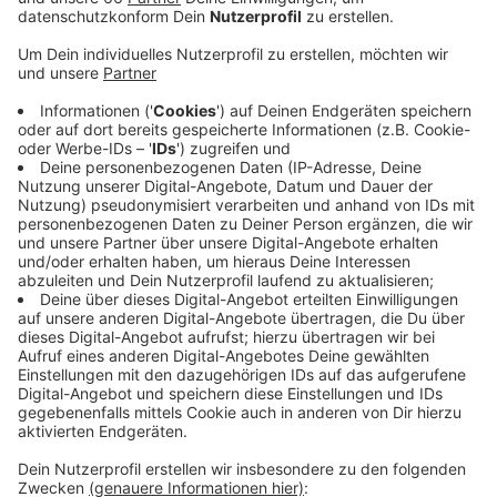
Anzeige
Laut aktuellen Zahlen gibt es aber immer weniger
Nachtflüge. Und das obwohl es immer mehr Starts und
Landungen am Düsseldorfer Flughafen gibt. Bereits im
elften Monat in Folge nimmt die Zahl der nächtlichen
Start- und Landungen ab. Das zeige - laut Flughafen -
dass sich die Pünktlichkeit der Flugverbindungen
verbessert habe. Konkret heißt das: Während im
September letzten Jahres (2018) noch 270 Starts
nach 22:00 Uhr beziehungsweise Landungen zwischen
23:00 und 5:59 Uhr stattgefunden haben, ist diese Zahl
in diesem September (2019) um 60 zurückgegangen.
Am Düsseldorfer Flughafen gilt in den Nachtstunden
eine Flugbeschränkung. Maschinen dürfen planmäßig
bis 22:00 Uhr starten und bis 23:00 Uhr landen.