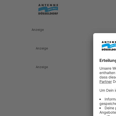
Anzeige
Anzeige
Anzeige