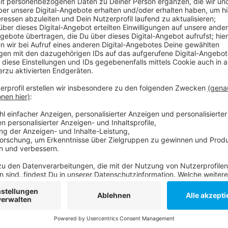
In diesem Jahr musste das Ordnungsamt deswegen i
verwarnen. Im vergangenen Jahr waren das noch zwe
Jahr weiter rund 1.000 Falschparker auf Behinderte
angekündigt, diese Sonder-Parkplätze weiter regel
Anzeige